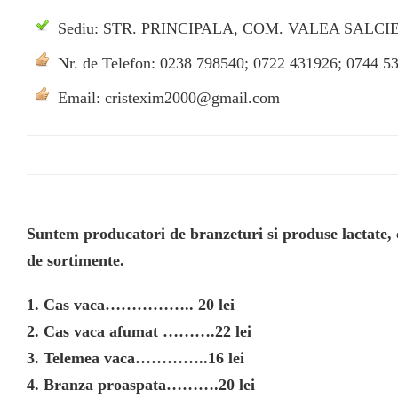
Sediu: STR. PRINCIPALA, COM. VALEA SALCI
Nr. de Telefon: 0238 798540; 0722 431926; 0744 5
Email: cristexim2000@gmail.com
Suntem producatori de branzeturi si produse lactate,
de sortimente.
1. Cas vaca…………….. 20 lei
2. Cas vaca afumat ……….22 lei
3. Telemea vaca…………..16 lei
4. Branza proaspata……….20 lei