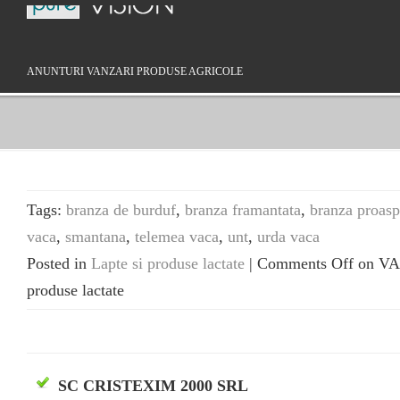
ANUNTURI VANZARI PRODUSE AGRICOLE
Tags:
branza de burduf
,
branza framantata
,
branza proasp
vaca
,
smantana
,
telemea vaca
,
unt
,
urda vaca
Posted in
Lapte si produse lactate
|
Comments Off
on VAN
produse lactate
SC CRISTEXIM 2000 SRL