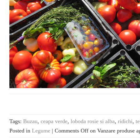
Tags:
Buzau
,
ceapa verde
,
loboda rosie si alba
,
ridichi
,
t
Posted in
Legume
|
Comments Off
on Vanzare produse ag